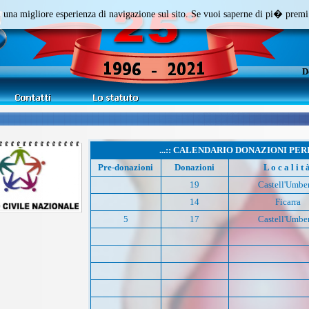
rti una migliore esperienza di navigazione sul sito. Se vuoi saperne di pi� prem
D
...:: CALENDARIO DONAZIONI PERI
Pre-donazioni
Donazioni
L o c a l i t 
IZIO CIVILE
19
Castell'Umbe
VIS 2017
14
Ficarra
5
17
Castell'Umbe