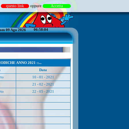
i
questo link
oppure
Accetta
06:58:04
om 09 Ago 2026
ODICHE ANNO 2021 ::...
à
Data
rto
10 - 01 - 2021
21 - 02 - 2021
rto
22 - 05 - 2021